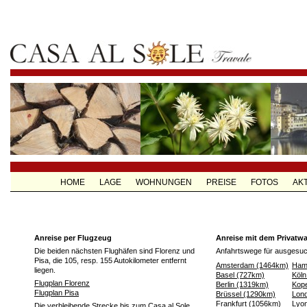
HOME
LAGE
WOHNUNGEN
PREISE
FOTOS
AK
Anreise per Flugzeug
Anreise mit dem Privatw
Die beiden nächsten Flughäfen sind Florenz und
Anfahrtswege für ausgesuc
Pisa, die 105, resp. 155 Autokilometer entfernt
Amsterdam (1464km)
Ham
liegen.
Basel (727km)
Köln
Flugplan Florenz
Berlin (1319km)
Kop
Flugplan Pisa
Brüssel (1290km)
Lon
Frankfurt (1056km)
Lyo
Die verbleibende Strecke bis zum Casa al Sole